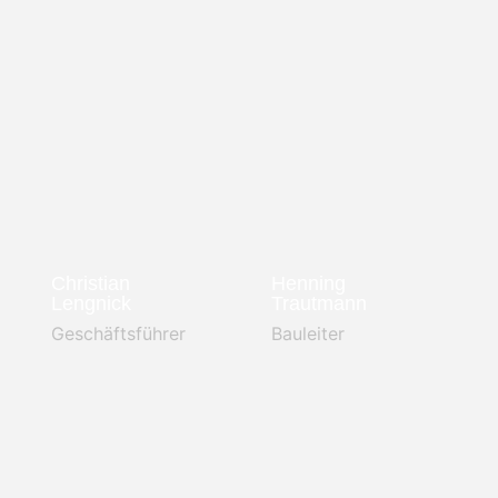
Christian
Henning
Lengnick
Trautmann
Geschäftsführer
Bauleiter