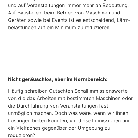
und auf Veranstaltungen immer mehr an Bedeutung.
Auf Baustellen, beim Betrieb von Maschinen und
Geräten sowie bei Events ist es entscheidend, Lärm­
belastungen auf ein Minimum zu reduzieren.
Eventbühne und Einstiegsschutz von der
Maschseefest - Hannover
Schallschutz für Event
Rückseite
Schallschutzmatten für Eventbühne auf einem
Bühnenaufbau mit Gerüsten und
Hannover Maschseefest - Bühne mit Schallschtz
Lärmschutzmodulen
Festival
und Protectplatten
Nicht geräuschlos, aber im Normbereich:
Häufig schreiben Gutachten Schallimmissionswerte
vor, die das Arbeiten mit bestimmten Maschinen oder
die Durchführung von Veranstaltungen fast
unmöglich machen. Doch was wäre, wenn wir Ihnen
Lösungen bieten könnten, um diese Immissionen um
ein Vielfaches gegenüber der Umgebung zu
reduzieren?